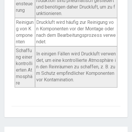
roduktion sind pneumatisch gesteuert
ensteue
und benötigen daher Druckluft, um zu f
rung
unktionieren.
Reinigun
Druckluft wird häufig zur Reinigung vo
g von K
n Komponenten vor der Montage oder
ompone
nach dem Bearbeitungsprozess verwe
nten
ndet.
Schaffu
In einigen Fällen wird Druckluft verwen
ng einer
det, um eine kontrollierte Atmosphäre i
kontrolli
n den Reinräumen zu schaffen, z. B. zu
erten At
m Schutz empfindlicher Komponenten
mosphä
vor Kontamination.
re