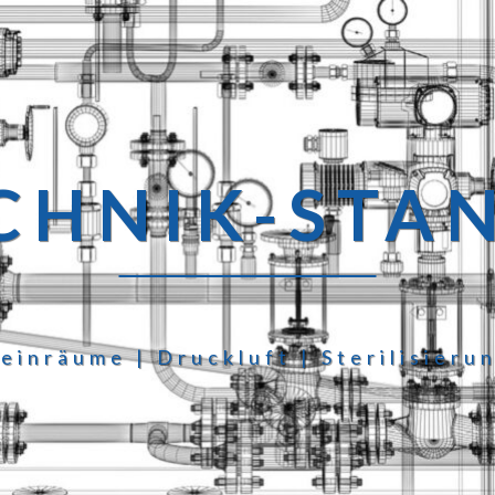
HNIK-STA
einräume | Druckluft | Sterilisieru