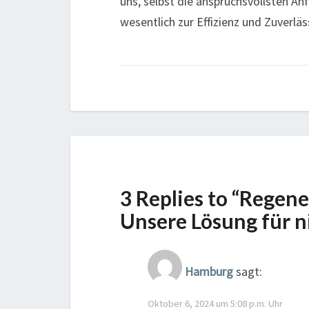
uns, selbst die anspruchsvollsten An
wesentlich zur Effizienz und Zuverlä
3 Replies to “Regen
Unsere Lösung für n
Hamburg
sagt:
Oktober 6, 2024 um 5:08 p.m. Uhr