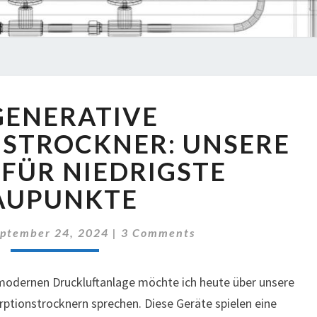
REGENERATIVE
GENERATIVE
ADSORPTIONSTROCKNER:
UNSERE
STROCKNER: UNSERE
LÖSUNG
FÜR NIEDRIGSTE
FÜR
NIEDRIGSTE
AUPUNKTE
TAUPUNKTE
Comments
ptember 24, 2024
|
3 Comments
hmodernen Druckluftanlage möchte ich heute über unsere
ptionstrocknern sprechen. Diese Geräte spielen eine