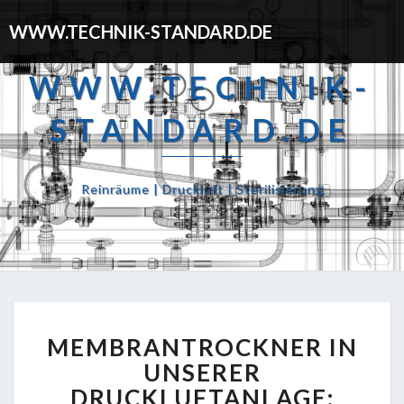
WWW.TECHNIK-STANDARD.DE
WWW.TECHNIK-
STANDARD.DE
Reinräume | Druckluft | Sterilisierung
MEMBRANTROCKNER
MEMBRANTROCKNER IN
IN
UNSERER
UNSERER
DRUCKLUFTANLAGE:
DRUCKLUFTANLAGE: