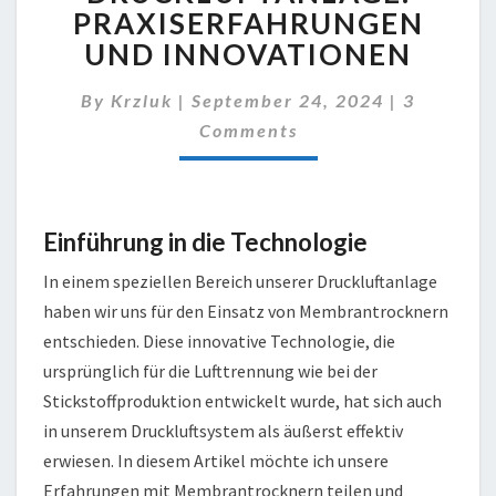
PRAXISERFAHRUNGEN
PRAXISERFAHRUNGEN
UND
UND INNOVATIONEN
INNOVATIONEN
Comment
By
Krzluk
|
September 24, 2024
|
3
Comments
Einführung in die Technologie
In einem speziellen Bereich unserer Druckluftanlage
haben wir uns für den Einsatz von Membrantrocknern
entschieden. Diese innovative Technologie, die
ursprünglich für die Lufttrennung wie bei der
Stickstoffproduktion entwickelt wurde, hat sich auch
in unserem Druckluftsystem als äußerst effektiv
erwiesen. In diesem Artikel möchte ich unsere
Erfahrungen mit Membrantrocknern teilen und