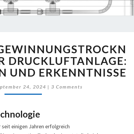
WÄRMERÜCKGEWINNUNGSTROCKNER
GEWINNUNGSTROCKN
IN
UNSERER
ER DRUCKLUFTANLAGE:
DRUCKLUFTANLAGE:
N UND ERKENNTNISSE
ERFAHRUNGEN
UND
Comments
ERKENNTNISSE
ptember 24, 2024
|
3 Comments
echnologie
 seit einigen Jahren erfolgreich