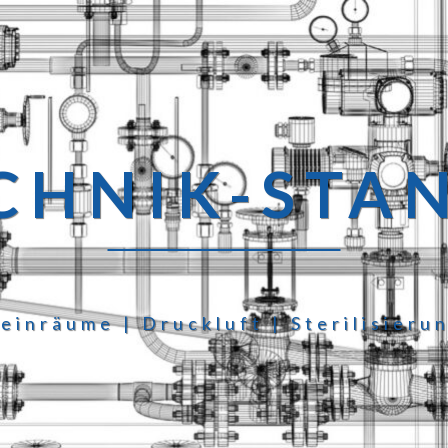
HNIK-STA
einräume | Druckluft | Sterilisieru